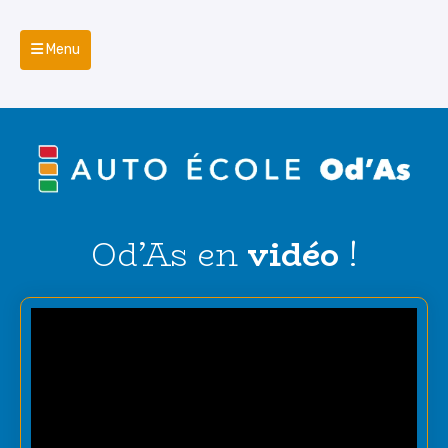
Menu
Od’As en
vidéo
!