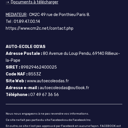
➝ D
ocuments à télécharger
MEDIATEUR
: CM2C 49 rue de Ponthieu Paris 8.
Tel : 01.89.47.00.14
https://www.cm2c.net/contact.php
AUTO-ECOLE OD'AS
Adresse Postale :
80 Avenue du Loup Pendu, 69140 Rillieux-
la-Pape
SIRET :
89829462400025
Code NAF :
8553Z
Site Web :
www.autoecoleodas.fr
Adresse e-mail :
autoecoleodas@outlook.fr
Téléphone :
07 49 67 36 56
Nous nous engageons à ne pas revendre vos informations.
Ce site ne fait pas partie du site Facebook ou de Facebook Inc.
En outre, ce site n'est pas approuvé par Facebook en aucune façon. FACEBOOK est